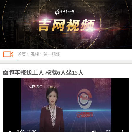
首页
>
视频
>
第一现场
面包车接送工人 核载6人坐15人