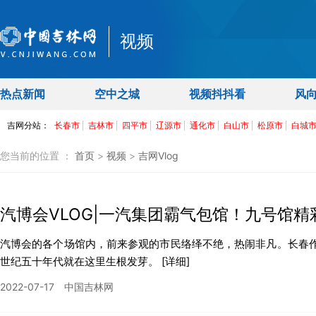
视频
热点新闻
空中之城
视频抖抖看
风
您当前的位置 ：
首页
>
视频
>
吉网Vlog
汽博会VLOG|一汽集团霸气包馆！九号馆精
汽博会的各个场馆内，前来参观的市民络绎不绝，热闹非凡。长春
世纪五十年代就在这里生根发芽。
[详细]
2022-07-17
中国吉林网